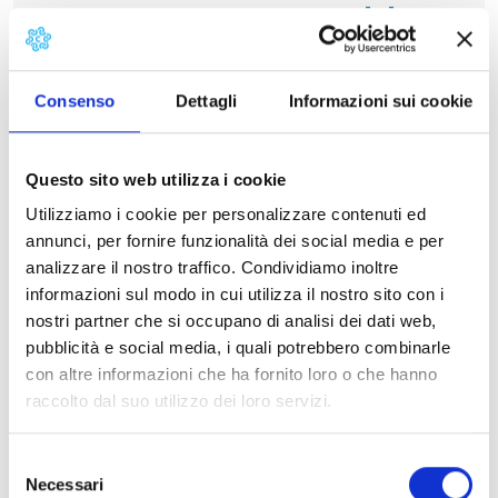
strategiche
Informativa
Informativa
Consenso
Dettagli
Informazioni sui cookie
privacy -
privacy -
Impiantisti,
Mediazione
Questo sito web utilizza i cookie
Utilizziamo i cookie per personalizzare contenuti ed
autoriparatori,
annunci, per fornire funzionalità dei social media e per
analizzare il nostro traffico. Condividiamo inoltre
facchinaggio,
informazioni sul modo in cui utilizza il nostro sito con i
pulizie e
nostri partner che si occupano di analisi dei dati web,
pubblicità e social media, i quali potrebbero combinarle
commercio
con altre informazioni che ha fornito loro o che hanno
raccolto dal suo utilizzo dei loro servizi.
all'ingrosso
Selezione
Necessari
del