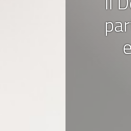
Il 
par
e