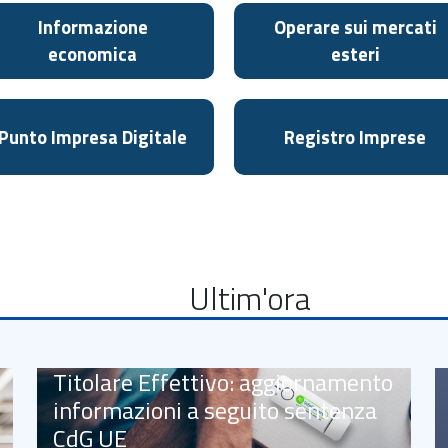
Informazione
Operare sui mercati
economica
esteri
Punto Impresa Digitale
Registro Imprese
Ultim'ora
Titolare Effettivo: aggiornamento
informazioni a seguito sentenza
CdG UE