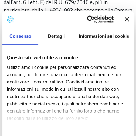
dall’art. 6 Lett. E) del R.U. 679/2016 e, più in
particolare, dalla L. 580/1993 che assegna alla Camera
di Commercio il compito di curare i procedimenti
afferenti alle imprese
Consenso
Dettagli
Informazioni sui cookie
Destinatari dei dati personali
I destinatari sono i funzionari che operano presso il
Questo sito web utilizza i cookie
Titolare nonché i responsabili del Trattamento
nominati dal Titolare e con i Contitolari.
Utilizziamo i cookie per personalizzare contenuti ed
annunci, per fornire funzionalità dei social media e per
Comunicazione dei dati personali
analizzare il nostro traffico. Condividiamo inoltre
informazioni sul modo in cui utilizza il nostro sito con i
I suoi dati personali non sono trasferiti a terzi e non
nostri partner che si occupano di analisi dei dati web,
saranno trasferiti in Stati membri dell’Unione
pubblicità e social media, i quali potrebbero combinarle
Europea né in Stati terzi non appartenenti all’Unione
con altre informazioni che ha fornito loro o che hanno
Europea.
raccolto dal suo utilizzo dei loro servizi.
La conservazione dei dati personali
Selezione