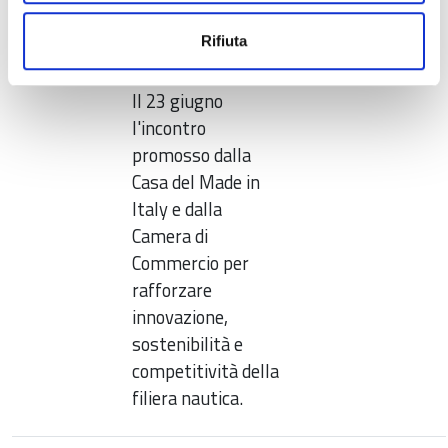
Viareggio il
Viareggio
Rifiuta
summit con il
MIMIT
Il 23 giugno
l'incontro
promosso dalla
Casa del Made in
Italy e dalla
Camera di
Commercio per
rafforzare
innovazione,
sostenibilità e
competitività della
filiera nautica.