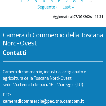
Paginazione
Pagina attuale
Pagina
Pagina
Pagina
Pagina
Pagina
Pagina
Pagina
Pagina
Pagin
1
2
3
4
5
6
7
8
9
…
Ultima pagina
Seguente ›
Last »
Aggiornato al
07/03/2024 - 11:31
Camera di Commercio della Toscana
Nord-Ovest
Contatti
Camera di commercio, industria, artigianato e
agricoltura della Toscana Nord-Ovest
sede: Via Leonida Repaci, 16 - Viareggio (LU)
PEC:
cameradicommercio@pec.tno.camcom.it