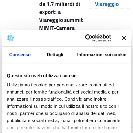
da 1,7 miliardi di
Viareggio
export: a
Viareggio summit
MIMIT-Camera
Il Ministero e
l’Ente camerale
hanno tracciato la
Consenso
Dettagli
Informazioni sui cookie
governance
strategica della
filiera costiera tra
Questo sito web utilizza i cookie
transizione
Utilizziamo i cookie per personalizzare contenuti ed
ecologica,
annunci, per fornire funzionalità dei social media e per
digitalizzazione
analizzare il nostro traffico. Condividiamo inoltre
informazioni sul modo in cui utilizza il nostro sito con i
delle PMI e
nostri partner che si occupano di analisi dei dati web,
formazione
pubblicità e social media, i quali potrebbero combinarle
con altre informazioni che ha fornito loro o che hanno