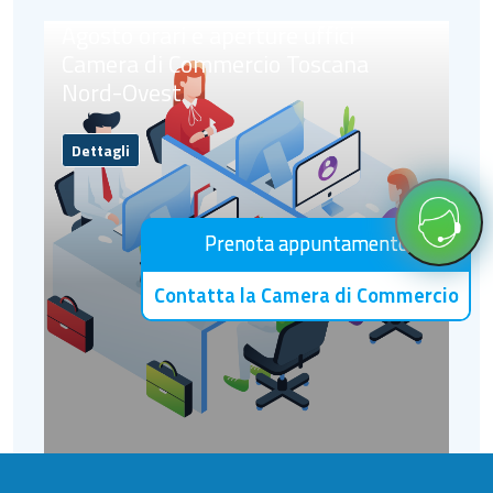
Agosto orari e aperture uffici
Camera di Commercio Toscana
Nord-Ovest
Dettagli
Prenota appuntamento
Contatta la Camera di Commercio