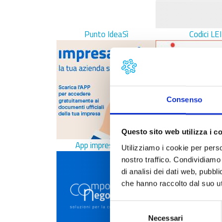
Punto IdeaSì
Codici LEI
Consenso
Questo sito web utilizza i c
App impresa italia
Contrati di r
Utilizziamo i cookie per perso
nostro traffico. Condividiamo 
di analisi dei dati web, pubbl
che hanno raccolto dal suo uti
Selezione
Necessari
del