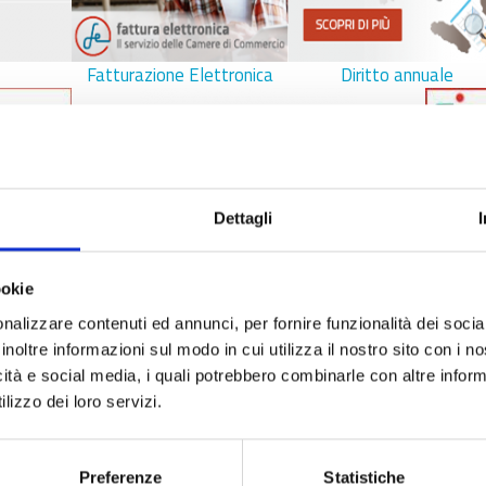
Fatturazione Elettronica
Diritto annuale
Dettagli
ookie
ete
SARI - Supporto specialistico Registro Imprese
Re
nalizzare contenuti ed annunci, per fornire funzionalità dei socia
inoltre informazioni sul modo in cui utilizza il nostro sito con i 
icità e social media, i quali potrebbero combinarle con altre inform
lizzo dei loro servizi.
Preferenze
Statistiche