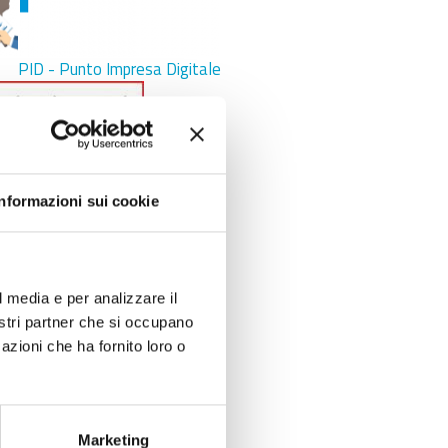
PID - Punto Impresa Digitale
Informazioni sui cookie
gistro imprese
l media e per analizzare il
nostri partner che si occupano
azioni che ha fornito loro o
Marketing