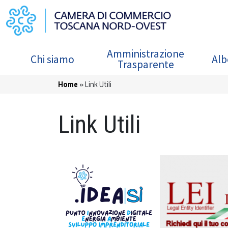
Salta al contenuto principale
Navigazione principale
Amministrazione
Chi siamo
Alb
Trasparente
Briciole di pane
Home
Link Utili
Link Utili