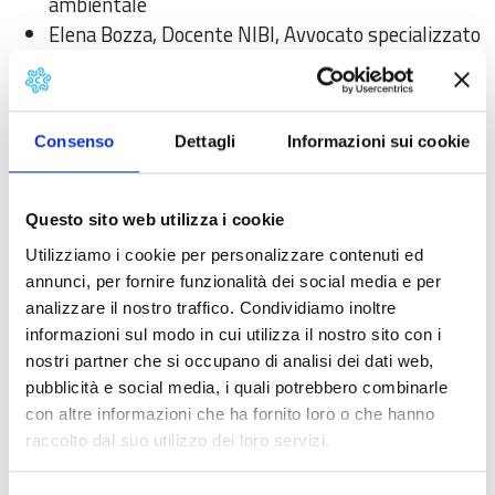
ambientale
Elena Bozza, Docente NIBI, Avvocato specializzato
in diritto doganale.
Giulia Comparini, Docente NIBI, senior partner di
Cocuzza & Associati, studio legale in Milano
Consenso
Dettagli
Informazioni sui cookie
Chi può iscriversi allo Short Master in
internazionalizzazione d'impresa
Questo sito web utilizza i cookie
Il corso è rivolto ad imprenditori, manager e export
Utilizziamo i cookie per personalizzare contenuti ed
manager che desiderano ampliare le proprie
annunci, per fornire funzionalità dei social media e per
competenze legate allo sviluppo internazionale e
analizzare il nostro traffico. Condividiamo inoltre
valorizzare il proprio percorso professionale. Possono
informazioni sul modo in cui utilizza il nostro sito con i
nostri partner che si occupano di analisi dei dati web,
iscriversi imprese con sede legale e/o operativa nella
pubblicità e social media, i quali potrebbero combinarle
provincia di Pisa, Lucca e Massa Carrara,
la
con altre informazioni che ha fornito loro o che hanno
partecipazione è gratuita.
raccolto dal suo utilizzo dei loro servizi.
Non sono ammesse società di consulenza, formazione