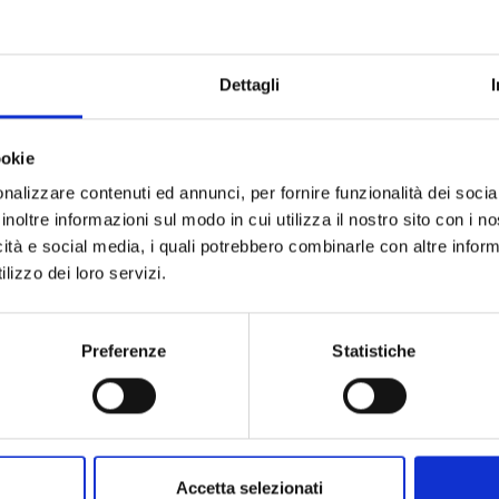
mediatori civili e commerciali - I edizione 2026
Dettagli
 e controllo
rt: ciclo di webinar
ookie
nalizzare contenuti ed annunci, per fornire funzionalità dei socia
amento ufficiale e controperizia nel settore alimentare
inoltre informazioni sul modo in cui utilizza il nostro sito con i 
icità e social media, i quali potrebbero combinarle con altre inform
territorialità e adempimenti operativi
lizzo dei loro servizi.
 per le imprese italiane
Preferenze
Statistiche
importanza delle Soft Skills per il potenziamento
valutazione di rischiosità delle imprese. Cosa cambia per
Accetta selezionati