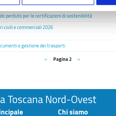
i internazionali: tutela e sicurezza per l’impresa
o perduto per le certificazioni di sostenibilità
i civili e commerciali 2026
ocumenti e gestione dei trasporti
Pagina precedente
Pagina successiva
‹‹
Pagina 2
››
la Toscana Nord-Ovest
ncipale
Chi siamo