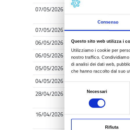
07/05/2026
Corso di aggiornamento per 
Consenso
07/05/2026
Rifiuti: normativa, gestione
06/05/2026
Finanza agevolata per l’expo
Questo sito web utilizza i c
Utilizziamo i cookie per perso
06/05/2026
Focus nazionale: il campion
nostro traffico. Condividiamo 
di analisi dei dati web, pubbl
05/05/2026
L’Iva nell’Export: regole di 
che hanno raccolto dal suo uti
04/05/2026
Paesi ASEAN: le opportunità
Selezione
Necessari
del
28/04/2026
Soft Skills per Docenti - L'
consenso
didattico
16/04/2026
Esposizione ai rischi ESG e 
le banche
Rifiuta