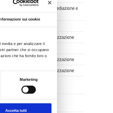
Corsi di
ADR CAM - Mediazione e
Formazione
arbitrato
Informazioni sui cookie
webinar
webinar
Internazionalizzazione
l media e per analizzare il
webinar
nostri partner che si occupano
azioni che ha fornito loro o
webinar
Internazionalizzazione
webinar
Internazionalizzazione
Marketing
Corsi di
Formazione
webinar
Accetta tutti