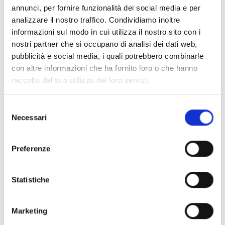
Tavola 5 schema impianto elettrico
annunci, per fornire funzionalità dei social media e per
analizzare il nostro traffico. Condividiamo inoltre
Tavola 6 schema impianto idrico sanitario e
informazioni sul modo in cui utilizza il nostro sito con i
condizionamento
nostri partner che si occupano di analisi dei dati web,
pubblicità e social media, i quali potrebbero combinarle
Tavola 7 schema impianto termico
con altre informazioni che ha fornito loro o che hanno
raccolto dal suo utilizzo dei loro servizi.
Tavola 8 abaco infissi
Tavola 9 finiture
Selezione
Necessari
del
Tavola 10 dettagli costruttivi
consenso
Relazione tecnico descrittiva
Preferenze
Computo metrico estimativo
Statistiche
Elenco prezzi
Marketing
Capitolato speciale d'appalto