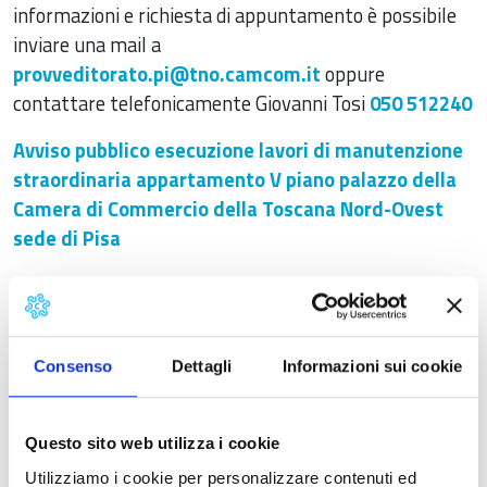
informazioni e richiesta di appuntamento è possibile
inviare una mail a
provveditorato.pi@tno.camcom.it
oppure
contattare telefonicamente Giovanni Tosi
050 512240
Avviso pubblico esecuzione lavori di manutenzione
straordinaria appartamento V piano palazzo della
Camera di Commercio della Toscana Nord-Ovest
sede di Pisa
Modello manifestazione di interesse esecuzione
lavori di manutenzione straordinaria
Tavola 1 stato attuale
Consenso
Dettagli
Informazioni sui cookie
Tavola 2 stato di progetto
Questo sito web utilizza i cookie
Tavola 3 stato sovrapposto
Utilizziamo i cookie per personalizzare contenuti ed