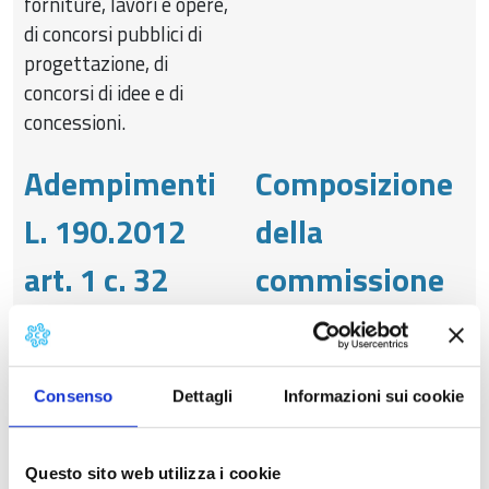
forniture, lavori e opere,
di concorsi pubblici di
progettazione, di
concorsi di idee e di
concessioni.
Adempimenti
Composizione
L. 190.2012
della
art. 1 c. 32
commissione
Adempimenti Art. 1, c.
giudicatrice e
32, l. n. 190/2012 Art.
curricula dei
37, c. 1, lett. a) d.lgs. n.
Consenso
Dettagli
Informazioni sui cookie
33/2013; Art. 4 delib.
suoi
Anac n. 39/2016
componenti
Questo sito web utilizza i cookie