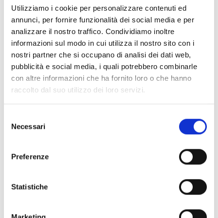
Utilizziamo i cookie per personalizzare contenuti ed
Altri Atti e
Contratti
annunci, per fornire funzionalità dei social media e per
analizzare il nostro traffico. Condividiamo inoltre
Atti delle
informazioni
informazioni sul modo in cui utilizza il nostro sito con i
Amministrazioni
nostri partner che si occupano di analisi dei dati web,
inerenti
Aggiudicatrici
pubblicità e social media, i quali potrebbero combinarle
distintamente per ogni
con altre informazioni che ha fornito loro o che hanno
forniture e
raccolto dal suo utilizzo dei loro servizi.
procedura - Profilo del
servizi
committente - Dlgs
50/2016 art. 29.
Selezione
Altri Atti e informazioni
Necessari
del
inerenti forniture e
consenso
servizi
Preferenze
Relazione
Resoconti
Statistiche
sugli Acquisti
della gestione
Relazione sugli Acquisti
Marketing