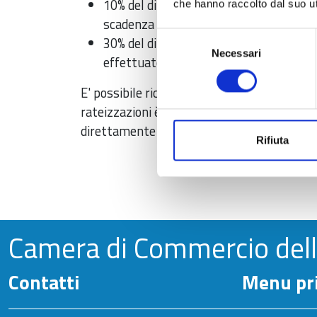
10% del diritto dovuto nel caso di tard
che hanno raccolto dal suo uti
scadenza con omessa maggiorazione de
Selezione
30% del diritto dovuto nel caso di om
Necessari
del
effettuato con un ritardo superiore a g
consenso
E' possibile richiedere di rateizzare l'impo
rateizzazioni è dell'Agenzia Entrate Riscoss
direttamente ai Concessionari competenti p
Rifiuta
Camera di Commercio del
Contatti
Menu pri