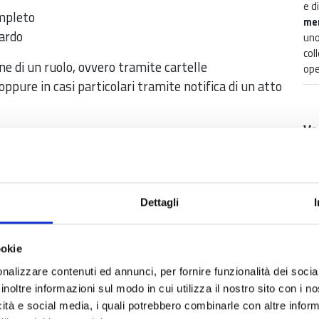
e d
mpleto
me
ardo
uno
col
e di un ruolo, ovvero tramite cartelle
ope
, oppure in casi particolari tramite notifica di un atto
Ve
tro un anno dalla scadenza, è possibile evitare
lla esattoriale, versando contestualmente l'importo
ento.
samento del diritto annuale dovranno essere
Dettagli
 dal giorno in cui il versamento doveva essere
ookie
estata la violazione.
nalizzare contenuti ed annunci, per fornire funzionalità dei socia
inoltre informazioni sul modo in cui utilizza il nostro sito con i 
icità e social media, i quali potrebbero combinarle con altre inform