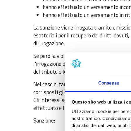
hanno effettuato un versamento inco
hanno effettuato un versamento in rit
La sanzione viene irrogata tramite emission
esattoriali per il recupero dei diritti dovuti
di irrogazione.
Se però la violazione viene regolarizzata en
l'irrogazione della sanzione tramite carte
del tributo e le somme a titolo di ravvedim
Nel caso di tardivo/incompleto/omesso ver
Consenso
corrisposti gli interessi oltre alla sanzione.
Gli interessi sono calcolati al tasso legale
Questo sito web utilizza i c
effettuato e fino al giorno in cui viene cont
Utilizziamo i cookie per perso
nostro traffico. Condividiamo 
Sanzione:
di analisi dei dati web, pubbl