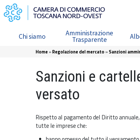
Salta al contenuto principale
Navigazione principale
Amministrazione
Chi siamo
Alb
Trasparente
Briciole di pane
Home
Regolazione del mercato
Sanzioni ammin
Sanzioni e cartell
versato
Rispetto al pagamento del Diritto annuale
tutte le imprese che:
hanno omesso del tutto il versamento