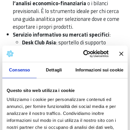
l’analisi economico-finanziaria
o i bilanci
previsionali. È lo strumento ideale per chi cerca
una guida analitica per selezionare dove e come
esportare i propri prodotti.
Servizio informativo su mercati specifici
:
Desk Club Asia
: sportello di supporto
specialistico per interpretare le complessità
dei mercati asiatici e identificare strategie
d'ingresso efficaci.
Consenso
Dettagli
Informazioni sui cookie
Find Your Tender
: servizio online di selezione
personalizzata delle gare d'appalto europee.
Questo sito web utilizza i cookie
I servizi descritti rientrano nelle attività della
Rete
Utilizziamo i cookie per personalizzare contenuti ed
EEN
.
annunci, per fornire funzionalità dei social media e per
Come accedere ai servizi di
analizzare il nostro traffico. Condividiamo inoltre
informazioni sul modo in cui utilizza il nostro sito con i
internazionalizzazione
nostri partner che si occupano di analisi dei dati web,