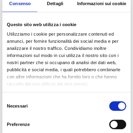
Consenso
Dettagli
Informazioni sui cookie
alta formazione sui temi
dell'internazionalizzazione
, come short master
Questo sito web utilizza i cookie
e corsi specialistici.
Utilizziamo i cookie per personalizzare contenuti ed
consulenza specialistica di primo orientamento
annunci, per fornire funzionalità dei social media e per
con l’esperto
sui temi dogane e trasporti,
analizzare il nostro traffico. Condividiamo inoltre
contrattualistica e fiscalità internazionale ed
informazioni sul modo in cui utilizza il nostro sito con i
etichettatura
nostri partner che si occupano di analisi dei dati web,
eventi, incontri B2B e missioni imprenditoriali
pubblicità e social media, i quali potrebbero combinarle
in Italia e all’estero che rappresentano
con altre informazioni che ha fornito loro o che hanno
un'opportunità strategica per le imprese locali di
raccolto dal suo utilizzo dei loro servizi.
incontrare potenziali partner stranieri.
contributi e finanziamenti per
Selezione
Necessari
l'internazionalizzazione
erogati dall'ente
del
consenso
camerale
Preferenze
Le iniziative in programma