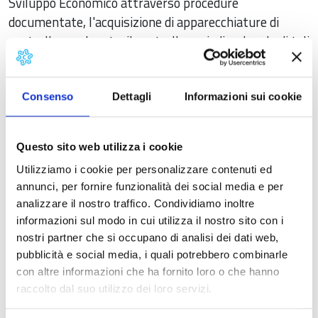
Sviluppo Economico attraverso procedure
documentate, l'acquisizione di apparecchiature di
controllo omologate, il controllo periodico-legale di tali
apparecchiature associata all'obbligo della
certificazione ISO9000. Ad oggi non è più possibile
installare il tachigrafo digitale sui mezzi di nuova
Consenso
Dettagli
Informazioni sui cookie
immatricolazione, possono comunque essere
rilasciate autorizzazioni per le officine che effettuano
Questo sito web utilizza i cookie
le sole operazioni di calibrazione, riparazione e
Utilizziamo i cookie per personalizzare contenuti ed
controllo periodico.
annunci, per fornire funzionalità dei social media e per
Il tachigrafo 4.0 detto "tachigrafo
analizzare il nostro traffico. Condividiamo inoltre
informazioni sul modo in cui utilizza il nostro sito con i
intelligente"
nostri partner che si occupano di analisi dei dati web,
Introdotto con il Regolamento UE n.165/2014 del 4
pubblicità e social media, i quali potrebbero combinarle
con altre informazioni che ha fornito loro o che hanno
febbraio 2014, con il Regolamento di esecuzione (UE)
raccolto dal suo utilizzo dei loro servizi.
2016/799 del 18 marzo 2016 e ss.mm.ii. sono state
definite le sue caratteristiche tecnologiche. Dal 15