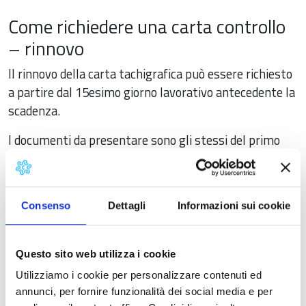
Come richiedere una carta controllo
– rinnovo
Il rinnovo della carta tachigrafica può essere richiesto
a partire dal 15esimo giorno lavorativo antecedente la
scadenza.
I documenti da presentare sono gli stessi del primo
rilascio per la carta Controllo.
Le carte tachigrafiche scadute devono essere
restituite alla Camera di Commercio.
Consenso
Dettagli
Informazioni sui cookie
Validità della carta di controllo
Questo sito web utilizza i cookie
La validità della carta di controllo è di
2 anni
Utilizziamo i cookie per personalizzare contenuti ed
dall'emissione.
annunci, per fornire funzionalità dei social media e per