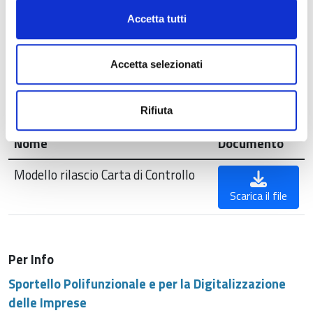
17,50
Accetta tutti
Eventuali spese di postalizzazione (per chi richiede la
spedizione presso la residenza o altro domicilio): euro
Accetta selezionati
3,17
Documenti associati
Rifiuta
Nome
Documento
Modello rilascio Carta di Controllo
Scarica il file
Per Info
Sportello Polifunzionale e per la Digitalizzazione
delle Imprese