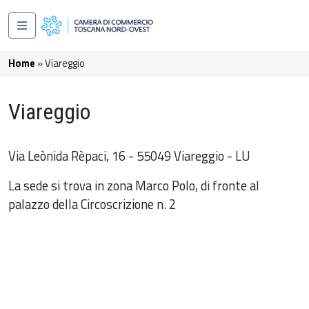
Salta al contenuto principale
Navigazione principale
Briciole di pane
Home
Viareggio
Viareggio
Via Leònida Rèpaci, 16 - 55049 Viareggio - LU
La sede si trova in zona Marco Polo, di fronte al
palazzo della Circoscrizione n. 2