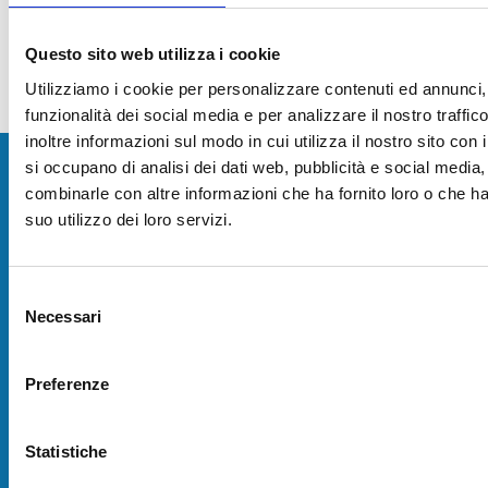
Data visibilità avviso
Mer, 10/04/2024 - 12:00
-
Lun, 01/07/2024 - 12:00
Questo sito web utilizza i cookie
Aggiornato al
10/04/2024 - 12:28
Utilizziamo i cookie per personalizzare contenuti ed annunci, 
funzionalità dei social media e per analizzare il nostro traffi
inoltre informazioni sul modo in cui utilizza il nostro sito con 
Camera di Commercio della Toscana
si occupano di analisi dei dati web, pubblicità e social media,
Nord-Ovest
combinarle con altre informazioni che ha fornito loro o che h
suo utilizzo dei loro servizi.
Contatti
Selezione
Necessari
del
Camera di commercio, industria, artigianato e
consenso
agricoltura della Toscana Nord-Ovest
Preferenze
sede: Via Leonida Repaci, 16 - Viareggio (LU)
PEC:
Statistiche
cameradicommercio@pec.tno.camcom.it