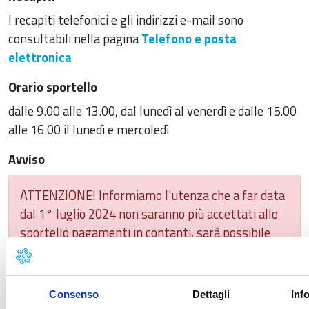
I recapiti telefonici e gli indirizzi e-mail sono
consultabili nella pagina
Telefono e posta
elettronica
Orario sportello
dalle 9.00 alle 13.00, dal lunedì al venerdì e dalle 15.00
alle 16.00 il lunedì e mercoledì
Avviso
ATTENZIONE! Informiamo l'utenza che a far data
dal 1° luglio 2024 non saranno più accettati allo
sportello pagamenti in contanti, sarà possibile
utilizzare esclusivamente POS o sistemi di
pagamento dematerializzato.
Consenso
Dettagli
Inf