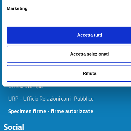
C.F. e P.I. 02627810464
Marketing
Codice fatturazione elettronica: 08LLZJ
IBAN e pagamenti informatici
Accetta tutti
Chi siamo
Accetta selezionati
Contatti
Rifiuta
Ufficio Stampa
URP - Ufficio Relazioni con il Pubblico
Specimen firme - firme autorizzate
Social