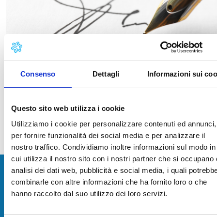
Consenso
Dettagli
Informazioni sui coo
Pubblicata in data
18/02/2026
Questo sito web utilizza i cookie
Utilizziamo i cookie per personalizzare contenuti ed annunci,
Aggiornato al
01/07/2026 - 08:51
per fornire funzionalità dei social media e per analizzare il
nostro traffico. Condividiamo inoltre informazioni sul modo in
cui utilizza il nostro sito con i nostri partner che si occupano 
Camera di Commercio della Toscana
analisi dei dati web, pubblicità e social media, i quali potrebb
Nord-Ovest
combinarle con altre informazioni che ha fornito loro o che
hanno raccolto dal suo utilizzo dei loro servizi.
Contatti