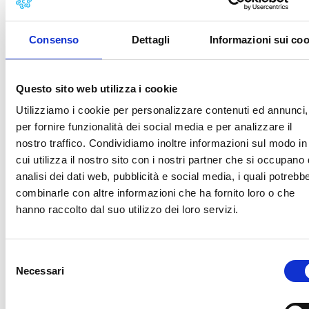
territorio, evitando interruzioni nell’erogazione dei
servizi all’utenza.
Consenso
Dettagli
Informazioni sui coo
uffici delle sedi di Lucca e di Viareggio
osservano l’apertura pomeridiana straordinaria al
Questo sito web utilizza i cookie
pubblico martedì 23 e martedì 30
Utilizziamo i cookie per personalizzare contenuti ed annunci,
dicembre anzichè mercoledì 24 e mercoledì 31
per fornire funzionalità dei social media e per analizzare il
dicembre 2025
nostro traffico. Condividiamo inoltre informazioni sul modo in
venerdì 2 gennaio 2026 sono aperte le sedi di
cui utilizza il nostro sito con i nostri partner che si occupano 
Carrara, Viareggio e Santa Croce sull'Arno
analisi dei dati web, pubblicità e social media, i quali potrebb
lunedì 5 gennaio 2026 sono aperte le sedi di Lucca
combinarle con altre informazioni che ha fornito loro o che
e di Pisa
hanno raccolto dal suo utilizzo dei loro servizi.
Nella sezione contatti del sito disponibili indirizzi e
orari delle sedi.
Selezione
Necessari
del
Pubblicata in data
01/12/2025
consenso