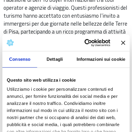
operator e agenzie di viaggio. Questi professionisti del
turismo hanno accettato con entusiasmo l'invito a
immergersi per due giornate nelle bellezze delle Terre
di Pisa, partecipando a un ricco programma di attività
ed esperienze pensate appositamente per loro. Il
programma dettagliato, realizzato grazie alla
preziosa collaborazione dei members Terre di Pisa, è
Consenso
Dettagli
Informazioni sui cookie
stato ideato per mostrare il potenziale cicloturistico
del territorio, offrendo ai buyer un'occasione unica per
scoprire itinerari suggestivi, degustare prodotti tipici
Questo sito web utilizza i cookie
e vivere esperienze autentiche, il tutto in sella a una
Utilizziamo i cookie per personalizzare contenuti ed
bicicletta.
annunci, per fornire funzionalità dei social media e per
analizzare il nostro traffico. Condividiamo inoltre
Questo evento rappresenta un'opportunità strategica
informazioni sul modo in cui utilizza il nostro sito con i
per promuovere il turismo lento e sostenibile nella
nostri partner che si occupano di analisi dei dati web,
nostra regione, rafforzando la visibilità delle Terre di
pubblicità e social media, i quali potrebbero combinarle
Pisa sui mercati internazionali ed è organizzato
con altre informazioni che ha fornito loro o che hanno