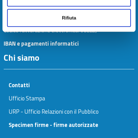
cameradicommercio@pec.tno.camcom.it
C.F. e P.I. 02627810464
Rifiuta
Codice fatturazione elettronica: 08LLZJ
IBAN e pagamenti informatici
Chi siamo
Contatti
Ufficio Stampa
URP - Ufficio Relazioni con il Pubblico
Specimen firme - firme autorizzate