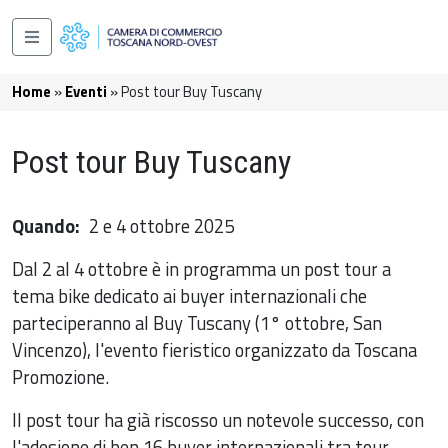
Salta al contenuto principale
Navigazione principale
Briciole di pane
Home
Eventi
Post tour Buy Tuscany
Post tour Buy Tuscany
Quando
2 e 4 ottobre 2025
Dal 2 al 4 ottobre è in programma un post tour a
tema bike dedicato ai buyer internazionali che
parteciperanno al Buy Tuscany (1° ottobre, San
Vincenzo), l'evento fieristico organizzato da Toscana
Promozione.
Il post tour ha già riscosso un notevole successo, con
l'adesione di ben 16 buyer internazionali tra tour