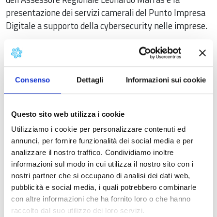
presentazione dei servizi camerali del Punto Impresa
Digitale a supporto della cybersecurity nelle imprese.
Il pomeriggio, le imprese hanno la possibilità di
incontrare individualmente gli esperti del CNR e del
Punto Impresa Digitale in meeting one-to-one per
Consenso
Dettagli
Informazioni sui cookie
approfondire alcune tematiche di rilevanza strategica.
Durante gli incontri le imprese potranno ricevere una
consulenza personalizzata sulle principali soluzioni su
Questo sito web utilizza i cookie
misura per prevenire le minacce informatiche, sulle
Utilizziamo i cookie per personalizzare contenuti ed
best practices per la gestione dei dati e l’ottenimento
annunci, per fornire funzionalità dei social media e per
della certificazione ISO 27001, sui principali bandi e
analizzare il nostro traffico. Condividiamo inoltre
misure di agevolazione per finanziare i propri
informazioni sul modo in cui utilizza il nostro sito con i
investimenti digitali.
nostri partner che si occupano di analisi dei dati web,
pubblicità e social media, i quali potrebbero combinarle
La partecipazione all'evento è gratuita
,
previa
con altre informazioni che ha fornito loro o che hanno
registrazione da effettuare attraverso
il form
raccolto dal suo utilizzo dei loro servizi.