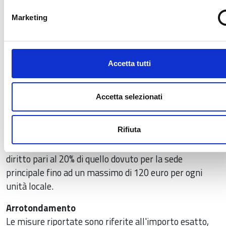
120
società semplici non agricole
24 
Marketing
euro
120
società fra professionisti (D.Lgs. 96/2001)
24 
euro
unità locali o sedi secondarie di imprese
Accetta tutti
66 euro cad
estere
soggetti iscritti solo al R.E.A.
18 euro
Accetta selezionati
Nota bene: le imprese che esercitano attività
economica anche attraverso unità locali devono
versare, per ciascuna di esse, alla Camera di
Rifiuta
Commercio nel cui territorio ha sede l’unità locale, un
diritto pari al 20% di quello dovuto per la sede
principale fino ad un massimo di 120 euro per ogni
unità locale.
Arrotondamento
Le misure riportate sono riferite all'importo esatto,