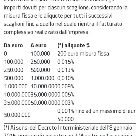
importi dovuti per ciascun scaglione, considerando la
misura fissa e le aliquote per tutti i successivi
scaglioni fino a quello nel quale rientra il fatturato
complessivo realizzato dall’impresa:
Da euro
A euro
(*) aliquote %
0
100.000
200 euro misura fissa
100.000
250.000
0,015%
250.000
500.000
0,013%
500.000
1.000.000
0,010%
1.000.000
10.000.000
0,009%
10.000.000
35.000.000
0,005%
35.000.000
50.000.000
0,003%
0,001% fino ad un massimo di eur
50.000.000
40.000
(*) Ai sensi del Decreto Interministeriale dell'8 gennaio
2015, emesso di concerto con il Ministro dell’economia