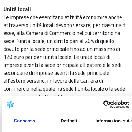
Unità locali
Le imprese che esercitano attività economica anche
attraverso unità locali devono versare, per ciascuna di
esse, alla Camera di Commercio nel cui territorio ha
sede l’unità locale, un diritto pari al 20% di quello
dovuto per la sede principale fino ad un massimo di
120 euro per ogni unità locale. Le unità locali di
imprese aventi la sede principale all’estero e le sedi
secondarie di imprese aventi la sede principale
all’estero versano, in favore della Camera di
Commercio nella quale ha sede l’unità locale o la sede
secondaria, un diritto di 66 euro.
Arrotondamento
Va eseguito un unico arrotondamento finale, dopo
Consenso
Dettagli
Informazioni sui 
aver completato tutti i conteggi intermedi per sede ed