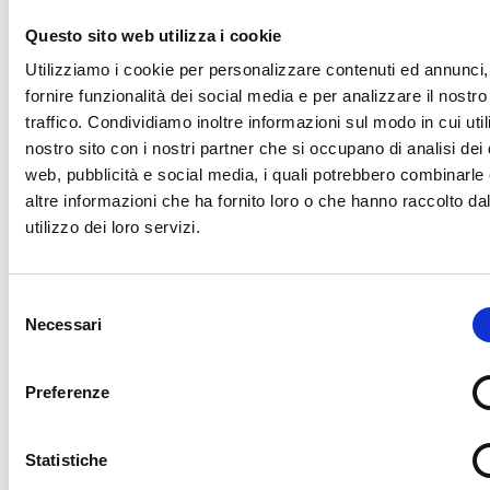
unità locali mantenendo cinque decimali. L’importo
finale va arrotondato all’unità di euro (per eccesso se
Questo sito web utilizza i cookie
la prima cifra dopo la virgola è uguale o superiore a 5;
Utilizziamo i cookie per personalizzare contenuti ed annunci,
per difetto se la prima cifra dopo la virgola è inferiore
fornire funzionalità dei social media e per analizzare il nostro
a 5) secondo la seguente formula: importo sede +
traffico. Condividiamo inoltre informazioni sul modo in cui utili
(importo singola unità locale x numero unità locali) =
nostro sito con i nostri partner che si occupano di analisi dei 
web, pubblicità e social media, i quali potrebbero combinarle
importo totale da arrotondare.
altre informazioni che ha fornito loro o che hanno raccolto da
Imprese già iscritte nella sezione
utilizzo dei loro servizi.
speciale del Registro Imprese e
soggetti REA
Selezione
Necessari
del
Pagamento in misura fissa per:
consenso
uni
Preferenze
Tipologia d'impresa
sede
loc
imprese individuali
53 euro
11 
Statistiche
società semplici agricole
60 euro
12 