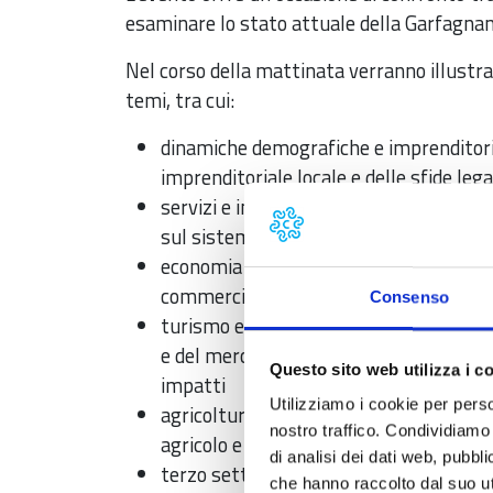
esaminare lo stato attuale della Garfagnan
Nel corso della mattinata verranno illustrati 
temi, tra cui:
dinamiche demografiche e imprenditorial
imprenditoriale locale e delle sfide leg
servizi e infrastrutture: verrà analizza
sul sistema scolastico e sanitario
economia e lavoro: saranno affrontate l
commercio, edilizia e turismo, e la sit
Consenso
turismo e mercato immobiliare: verrann
e del mercato immobiliare locale, con a
Questo sito web utilizza i c
impatti
Utilizziamo i cookie per perso
agricoltura e sostenibilità: l'analisi s
nostro traffico. Condividiamo 
agricolo e sulle sfide legate alla transi
di analisi dei dati web, pubbl
terzo settore e questione giovanile: ver
che hanno raccolto dal suo uti