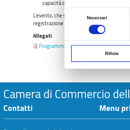
capacità del territorio di attrarre e tr
Selezione
L'evento, che si svolge alla presenza delle a
Necessari
del
registrazione da effettuare attraverso il f
consenso
Allegati
Programma rapporto Garfagnana 2025
Rifiuta
Camera di Commercio del
Contatti
Menu pri