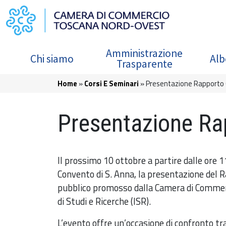
Salta al contenuto principale
Navigazione principale
Amministrazione
Chi siamo
Alb
Trasparente
Briciole di pane
Home
Corsi E Seminari
Presentazione Rapporto
Presentazione Ra
Il prossimo 10 ottobre a partire dalle ore 11
Convento di S. Anna, la presentazione de
pubblico promosso dalla Camera di Commerc
di Studi e Ricerche (ISR).
L’evento offre un’occasione di confronto tra