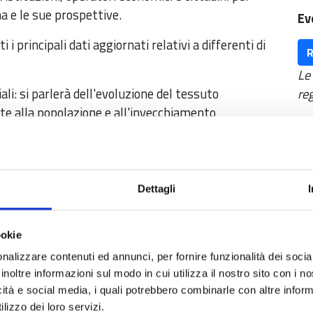
a e le sue prospettive.
Ev
i principali dati aggiornati relativi a differenti di
R
Le
i: si parlerà dell'evoluzione del tessuto
reg
ate alla popolazione e all'invecchiamento
Se
ta la situazione dei servizi essenziali, con un focus
Ch
Fo
e tendenze dei principali settori economici, tra cui
uazione occupazionale
Dettagli
Se
o presentate le evoluzioni nel settore del turismo
Ist
ttenzione alle nuove forme di accoglienza e ai loro
ookie
nalizzare contenuti ed annunci, per fornire funzionalità dei socia
i concentrerà anche sul ruolo strategico del comparto
inoltre informazioni sul modo in cui utilizza il nostro sito con i 
zione ecologica
icità e social media, i quali potrebbero combinarle con altre inform
rà evidenziato il ruolo cruciale del terzo settore e la
lizzo dei loro servizi.