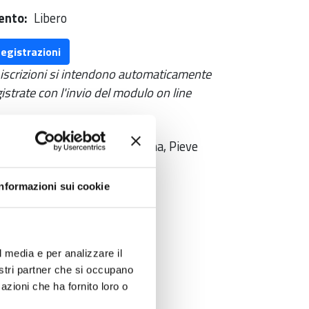
ento
Libero
egistrazioni
 iscrizioni si intendono automaticamente
istrate con l'invio del modulo on line
de
iesa dell’ex Convento di S. Anna, Pieve
sciana LU
Informazioni sui cookie
greteria organizzativa
ituto di Studi e Ricerche - ISR
l media e per analizzare il
nostri partner che si occupano
azioni che ha fornito loro o