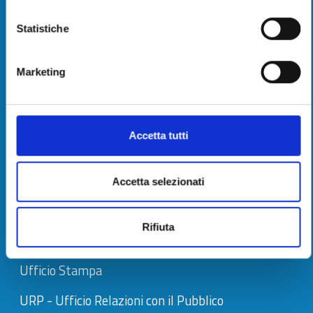
sede: Via Leonida Repaci, 16 - Viareggio (LU)
Statistiche
PEC:
cameradicommercio@pec.tno.camcom.it
Marketing
C.F. e P.I. 02627810464
Codice fatturazione elettronica: 08LLZJ
Accetta tutti
IBAN e pagamenti informatici
Chi siamo
Accetta selezionati
Rifiuta
Contatti
Ufficio Stampa
URP - Ufficio Relazioni con il Pubblico