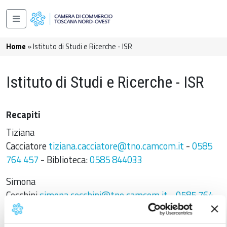
Salta al contenuto principale
Navigazione principale
Briciole di pane
Home
Istituto di Studi e Ricerche - ISR
Istituto di Studi e Ricerche - ISR
Recapiti
Tiziana
Cacciatore
tiziana.cacciatore@tno.camcom.it
-
0585
764 457
- Biblioteca:
0585 844033
Simona
Cecchini
simona.cecchini@tno.camcom.it
-
0585 764
472