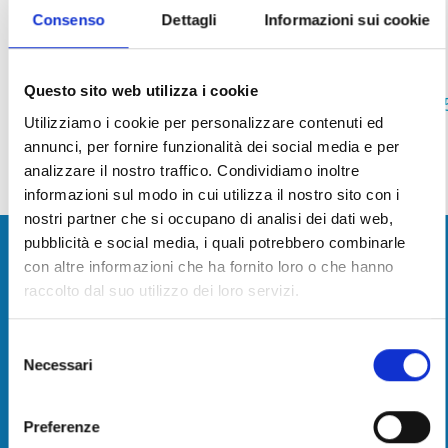
Massimo Marcesini
Consenso
Dettagli
Informazioni sui cookie
massimo.marcesini@tno.camcom.it
-
0585 764 468
Francesca
Questo sito web utilizza i cookie
Vergassola
francesca.vergassola@tno.camcom.it
-
058
Utilizziamo i cookie per personalizzare contenuti ed
764 473
annunci, per fornire funzionalità dei social media e per
Aggiornato al
09/10/2025 - 15:16
analizzare il nostro traffico. Condividiamo inoltre
informazioni sul modo in cui utilizza il nostro sito con i
nostri partner che si occupano di analisi dei dati web,
Camera di Commercio della Toscana
pubblicità e social media, i quali potrebbero combinarle
con altre informazioni che ha fornito loro o che hanno
Nord-Ovest
raccolto dal suo utilizzo dei loro servizi.
Contatti
Selezione
Necessari
del
consenso
Camera di commercio, industria, artigianato e
agricoltura della Toscana Nord-Ovest
Preferenze