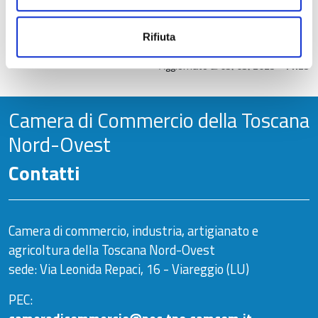
Segreteria organizzativa
Ufficio Internazionalizzazione
Rifiuta
Aggiornato al
05/03/2025 - 11:25
Camera di Commercio della Toscana
Nord-Ovest
Contatti
Camera di commercio, industria, artigianato e
agricoltura della Toscana Nord-Ovest
sede: Via Leonida Repaci, 16 - Viareggio (LU)
PEC: