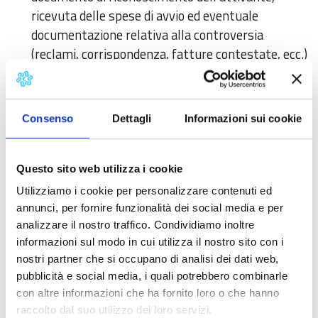
ricevuta delle spese di avvio ed eventuale
documentazione relativa alla controversia
(reclami, corrispondenza, fatture contestate, ecc.)
L'incontro di conciliazione viene fissato dalla
Segreteria entro 30 giorni dalla presentazione della
Consenso
Dettagli
Informazioni sui cookie
domanda e la procedura dovrà concludersi entro 90
giorni.
I pagamenti devono avvenire esclusivamente
Questo sito web utilizza i cookie
attraverso la piattaforma collegata a PagoPA
Utilizziamo i cookie per personalizzare contenuti ed
denominata SIPA inserendo nella causale "Servizio di
annunci, per fornire funzionalità dei social media e per
analizzare il nostro traffico. Condividiamo inoltre
conciliazione avvio/adesione conciliazione oppure
informazioni sul modo in cui utilizza il nostro sito con i
spese di conciliazione + Nominativo dell'istante + sede
nostri partner che si occupano di analisi dei dati web,
dell’organismo".
pubblicità e social media, i quali potrebbero combinarle
con altre informazioni che ha fornito loro o che hanno
Qualora l’utente fosse in difficoltà con il pagamento
raccolto dal suo utilizzo dei loro servizi.
online in quanto privo di carta di credito/debito o degli