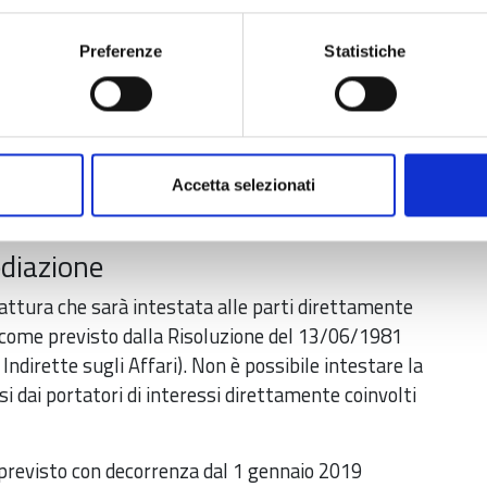
cevere l’avviso di pagamento
Preferenze
Statistiche
 (se non ancora presentata, indicare la parte
 avviso di pagamento che, se stampato, potrà
 tabaccherie, lottomatica e uffici postali, oppure
Accetta selezionati
ediazione
attura che sarà intestata alle parti direttamente
(come previsto dalla Risoluzione del 13/06/1981
ndirette sugli Affari). Non è possibile intestare la
si dai portatori di interessi direttamente coinvolti
 previsto con decorrenza dal 1 gennaio 2019