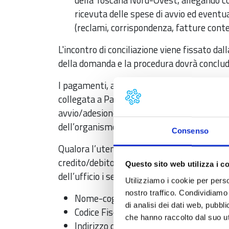
della Toscana Nord-Ovest, allegando co
ricevuta delle spese di avvio ed event
(reclami, corrispondenza, fatture conte
L'incontro di conciliazione viene fissato da
della domanda e la procedura dovrà conclude
I pagamenti, anche in questo caso, devono
collegata a PagoPA denominata SIPA, inseren
avvio/adesione conciliazione oppure spese d
dell’organismo".
Consenso
Qualora l’utente fosse in difficoltà con il 
credito/debito o degli altri mezzi di pagam
Questo sito web utilizza i c
dell’ufficio i seguenti dati:
Utilizziamo i cookie per perso
nostro traffico. Condividiamo 
Nome-cognome o denominazione dell’
di analisi dei dati web, pubbl
Codice Fiscale o Partita Iva
che hanno raccolto dal suo uti
Indirizzo della residenza o sede legale