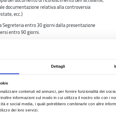
pia del documento di riconoscimento dell'attivante,
uale documentazione relativa alla controversia
state, ecc.)
lla Segreteria entro 30 giorni dalla presentazione
rsi entro 90 giorni.
 avvenire esclusivamente attraverso la piattaforma
do nella causale "Servizio di conciliazione
i conciliazione + Nominativo dell'istante + sede
Dettagli
pagamento online in quanto privo di carta di
ento ivi previsti, può comunicare al personale
ookie
nalizzare contenuti ed annunci, per fornire funzionalità dei socia
inoltre informazioni sul modo in cui utilizza il nostro sito con i 
impresa
icità e social media, i quali potrebbero combinarle con altre inform
lizzo dei loro servizi.