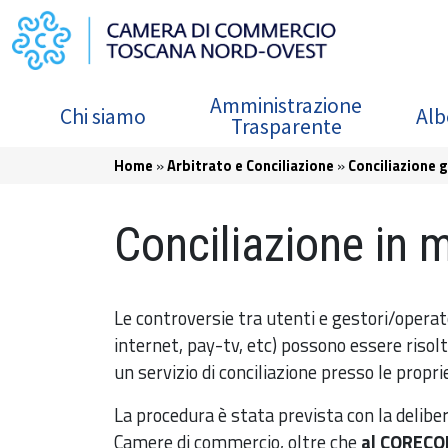
Salta al contenuto principale
Navigazione principale
Amministrazione
Chi siamo
Alb
Trasparente
Briciole di pane
Home
Arbitrato e Conciliazione
Conciliazione 
Conciliazione in 
Le controversie tra utenti e gestori/operato
internet, pay-tv, etc) possono essere risol
un servizio di conciliazione presso le proprie
La procedura è stata prevista con la delib
Camere di commercio, oltre che
al CORECO