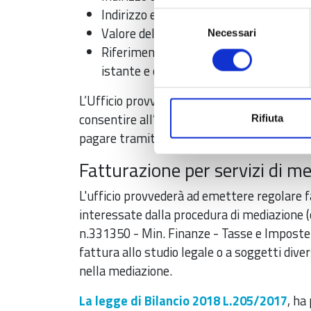
Indirizzo e-mail al quale si desidera ri
Selezione
Valore della controversia
Necessari
del
Riferimento al numero della mediazione
consenso
istante e chiamata).
L’Ufficio provvederà ad emettere apposito
consentire all’utente l’assolvimento presso
Rifiuta
pagare tramite homebanking.
Fatturazione per servizi di m
L'ufficio provvederà ad emettere regolare f
interessate dalla procedura di mediazione 
n.331350 - Min. Finanze - Tasse e Imposte I
fattura allo studio legale o a soggetti diver
nella mediazione.
La legge di Bilancio 2018 L.205/2017
, ha