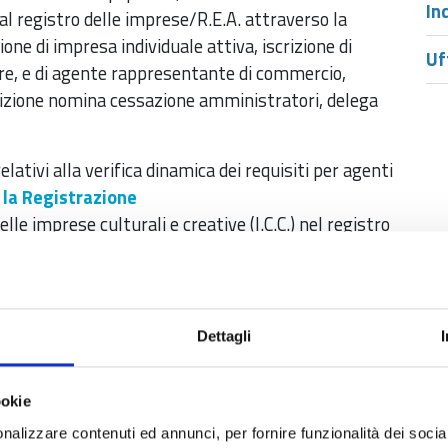
In
al registro delle imprese/R.E.A. attraverso la
ne di impresa individuale attiva, iscrizione di
Uf
re, e di agente rappresentante di commercio,
crizione nomina cessazione amministratori, delega
ativi alla verifica dinamica dei requisiti per agenti
 la Registrazione
le imprese culturali e creative (I.C.C.) nel registro
ide
-
Rivedi la registrazione
 impresa artigiana. Criteri artigiani per imprese
 e Slide
-
Rivedi la registrazione
ella pratica per l’invio telematico del bilancio di
Dettagli
campagna bilanci 2025 "
Programma corso e
 corso
-
Rivedi la registrazione
ookie
estione della riclassificazione delle attività
nalizzare contenuti ed annunci, per fornire funzionalità dei socia
"
Programma corso
-
Rivedi la registrazione