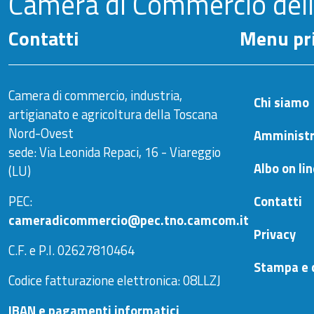
Camera di Commercio del
Contatti
Menu pri
Camera di commercio, industria,
Chi siamo
artigianato e agricoltura della Toscana
Nord-Ovest
Amministr
sede: Via Leonida Repaci, 16 - Viareggio
Albo on li
(LU)
PEC:
Contatti
cameradicommercio@pec.tno.camcom.it
Privacy
C.F. e P.I. 02627810464
Stampa e 
Codice fatturazione elettronica: 08LLZJ
IBAN e pagamenti informatici