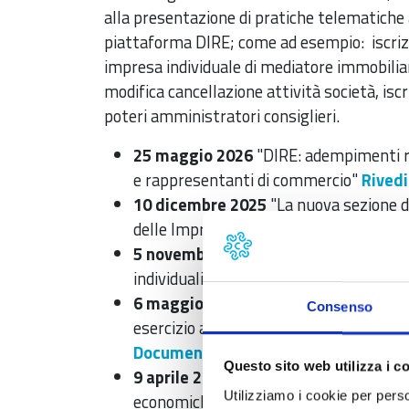
alla presentazione di pratiche telematiche 
piattaforma DIRE; come ad esempio: iscrizio
impresa individuale di mediatore immobilia
modifica cancellazione attività società, is
poteri amministratori consiglieri.
25 maggio 2026
"DIRE: adempimenti rel
e rappresentanti di commercio"
Rivedi
10 dicembre 2025
"La nuova sezione del
delle Imprese"
Programma corso e Sl
5 novembre 2025
"DIRE: l'iscrizione di
individuali e società"
Programma corso
6 maggio 2025
"DIRE: predisposizione d
Consenso
esercizio al registro delle imprese – 
Documentazione illustrata durante il
Questo sito web utilizza i c
9 aprile 2025
"DIRE come strumento di g
Utilizziamo i cookie per perso
economiche ai nuovi codici Ateco 2025