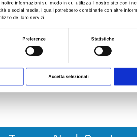
inoltre informazioni sul modo in cui utilizza il nostro sito con i 
 inizio e modifica delle attività economiche e la
icità e social media, i quali potrebbero combinarle con altre inform
ramma corso
-
Rivedi la registrazione
lizzo dei loro servizi.
elle pratiche per la verifica dinamica della
i in mediazione, spedizionieri e mediatori
edi la registrazione
.
Preferenze
Statistiche
sizione degli adempimenti di comunicazione
orso
-
Rivedi la registrazione
one degli adempimenti per il rinnovo delle cariche
 registrazione
Accetta selezionati
one degli adempimenti per la Direttiva Servizi (ex
orso
-
Rivedi la registrazione