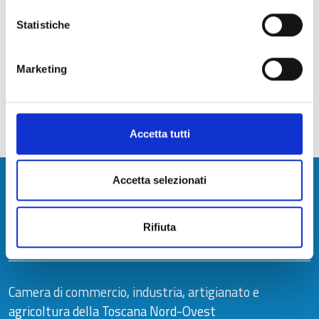
progetti
Statistiche
speciali
Marketing
Sportello Agricoltura
Aggiornato al
21/01/2026 - 13:02
Accetta tutti
Camera di Commercio della Toscana
Accetta selezionati
Nord-Ovest
Contatti
Rifiuta
Camera di commercio, industria, artigianato e
agricoltura della Toscana Nord-Ovest