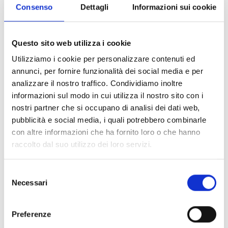
Consenso
Dettagli
Informazioni sui cookie
Email Responsabile
laura.granata@tno.camcom.it
Recapiti Responsabile
050 512 280
Questo sito web utilizza i cookie
Utilizziamo i cookie per personalizzare contenuti ed
Ufficio di staff
Ufficio Eventi
annunci, per fornire funzionalità dei social media e per
analizzare il nostro traffico. Condividiamo inoltre
in
informazioni sul modo in cui utilizza il nostro sito con i
collaborazione
nostri partner che si occupano di analisi dei dati web,
pubblicità e social media, i quali potrebbero combinarle
con i terzi
con altre informazioni che ha fornito loro o che hanno
raccolto dal suo utilizzo dei loro servizi.
Ufficio
Ufficio
Selezione
Necessari
del
turismo delle
valorizzazione
consenso
destinazioni
beni culturali e
Preferenze