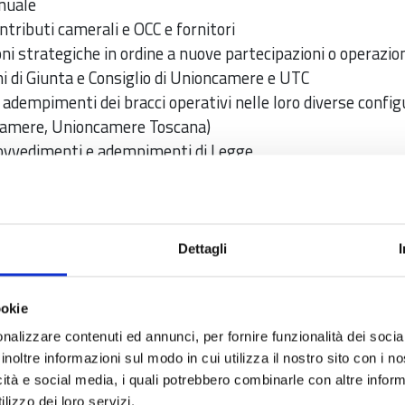
nuale
ntributi camerali e OCC e fornitori
ni strategiche in ordine a nuove partecipazioni o operazio
ni di Giunta e Consiglio di Unioncamere e UTC
e adempimenti dei bracci operativi nelle loro diverse config
ncamere, Unioncamere Toscana)
provvedimenti e adempimenti di Legge
n societari (Associazioni, Gal, Consorzi, Distretti, etc. Ent
 le materie di competenza
ncio consolidato
Dettagli
ookie
nalizzare contenuti ed annunci, per fornire funzionalità dei socia
amcom.it
inoltre informazioni sul modo in cui utilizza il nostro sito con i 
icità e social media, i quali potrebbero combinarle con altre inform
lizzo dei loro servizi.