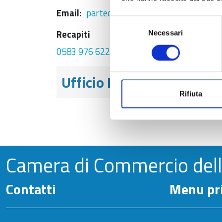
Email
partecipate@tno.camcom.it
Selezione
Recapiti
Necessari
del
consenso
0583 976 622
Ufficio Diritto annuale
Rifiuta
Camera di Commercio del
Contatti
Menu pri