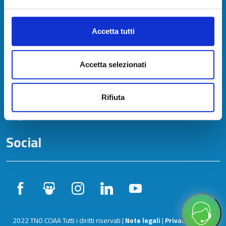
Chi siamo
Accetta tutti
Contatti
Accetta selezionati
Ufficio Stampa
URP - Ufficio Relazioni con il Pubblico
Rifiuta
Specimen firme - firme autorizzate
Social
2022 TNO CCIAA Tutti i diritti riservati |
Note legali
|
Privacy Policy e