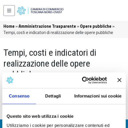
Salta al contenuto principale
Navigazione principale
Briciole di pane
Home
Amministrazione Trasparente
Opere pubbliche
Tempi, costi e indicatori di realizzazione delle opere pubbliche
Tempi, costi e indicatori di
realizzazione delle opere
pubbliche
Dati non di competenza della Camera di Commercio.
Consenso
Dettagli
Informazioni sui cookie
Aggiornato al
19/03/2024 - 12:16
Questo sito web utilizza i cookie
Utilizziamo i cookie per personalizzare contenuti ed