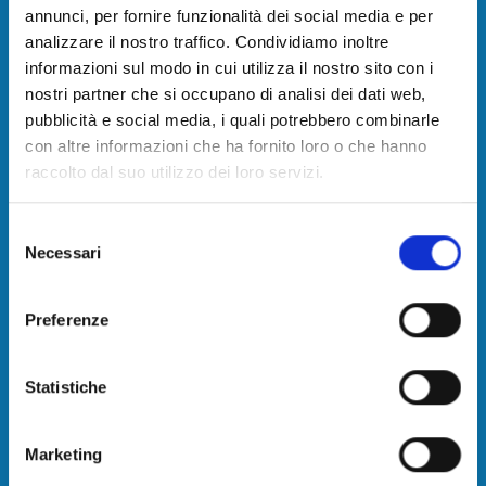
Camera di Commercio della Toscana
annunci, per fornire funzionalità dei social media e per
Nord-Ovest
analizzare il nostro traffico. Condividiamo inoltre
informazioni sul modo in cui utilizza il nostro sito con i
Contatti
nostri partner che si occupano di analisi dei dati web,
pubblicità e social media, i quali potrebbero combinarle
con altre informazioni che ha fornito loro o che hanno
Camera di commercio, industria, artigianato e
raccolto dal suo utilizzo dei loro servizi.
agricoltura della Toscana Nord-Ovest
sede: Via Leonida Repaci, 16 - Viareggio (LU)
Selezione
Necessari
del
PEC:
consenso
cameradicommercio@pec.tno.camcom.it
Preferenze
C.F. e P.I. 02627810464
Statistiche
Codice fatturazione elettronica: 08LLZJ
IBAN e pagamenti informatici
Marketing