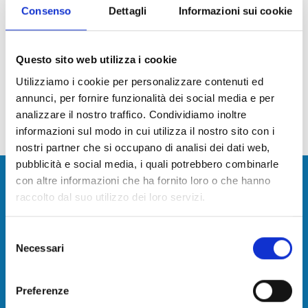
Consenso
Dettagli
Informazioni sui cookie
Nessun provvedimento da comunicare
Per Info
Questo sito web utilizza i cookie
Ufficio Personale
Utilizziamo i cookie per personalizzare contenuti ed
annunci, per fornire funzionalità dei social media e per
analizzare il nostro traffico. Condividiamo inoltre
Aggiornato al
04/08/2025 - 17:37
informazioni sul modo in cui utilizza il nostro sito con i
nostri partner che si occupano di analisi dei dati web,
pubblicità e social media, i quali potrebbero combinarle
Camera di Commercio della Toscana
con altre informazioni che ha fornito loro o che hanno
Nord-Ovest
raccolto dal suo utilizzo dei loro servizi.
Contatti
Selezione
Necessari
del
consenso
Camera di commercio, industria, artigianato e
Preferenze
agricoltura della Toscana Nord-Ovest