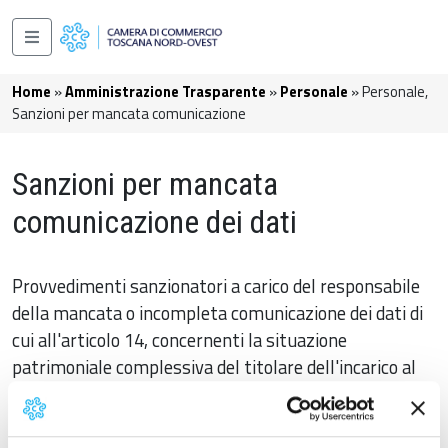
Salta al contenuto principale
Navigazione principale
Briciole di pane
Home
Amministrazione Trasparente
Personale
Personale,
Sanzioni per mancata comunicazione
Sanzioni per mancata
comunicazione dei dati
Provvedimenti sanzionatori a carico del responsabile
della mancata o incompleta comunicazione dei dati di
cui all'articolo 14, concernenti la situazione
patrimoniale complessiva del titolare dell'incarico al
momento dell'assunzione della carica, la titolarità di
imprese, le partecipazioni azionarie proprie nonchè
tutti i compensi cui dà diritto l'assunzione della carica.