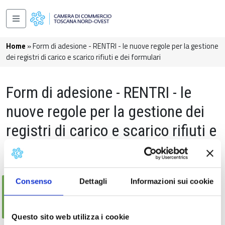
Salta al contenuto principale
Navigazione principale
Briciole di pane
Home
Form di adesione - RENTRI - le nuove regole per la gestione
dei registri di carico e scarico rifiuti e dei formulari
Form di adesione - RENTRI - le
nuove regole per la gestione dei
registri di carico e scarico rifiuti e
dei formulari
Consenso
Dettagli
Informazioni sui cookie
Messaggio di stato
Sorry… This form is closed to new
submissions.
Questo sito web utilizza i cookie