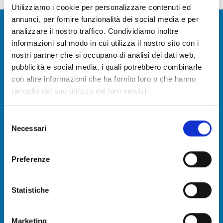
Utilizziamo i cookie per personalizzare contenuti ed
Camera di Commercio della Toscana
annunci, per fornire funzionalità dei social media e per
analizzare il nostro traffico. Condividiamo inoltre
Nord-Ovest
informazioni sul modo in cui utilizza il nostro sito con i
nostri partner che si occupano di analisi dei dati web,
Contatti
pubblicità e social media, i quali potrebbero combinarle
con altre informazioni che ha fornito loro o che hanno
raccolto dal suo utilizzo dei loro servizi.
Camera di commercio, industria, artigianato e
agricoltura della Toscana Nord-Ovest
Selezione
sede: Via Leonida Repaci, 16 - Viareggio (LU)
Necessari
del
consenso
PEC:
Preferenze
cameradicommercio@pec.tno.camcom.it
C.F. e P.I. 02627810464
Statistiche
Codice fatturazione elettronica: 08LLZJ
Marketing