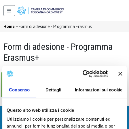
Salta al contenuto principale
Navigazione principale
Briciole di pane
Home
Form di adesione - Programma Erasmus+
Form di adesione - Programma
Erasmus+
Messaggio di stato
Sorry… This form is closed to new
submissions.
Consenso
Dettagli
Informazioni sui cookie
Questo sito web utilizza i cookie
Camera di Commercio della Toscana
Utilizziamo i cookie per personalizzare contenuti ed
Nord-Ovest
annunci, per fornire funzionalità dei social media e per