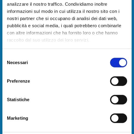
analizzare il nostro traffico. Condividiamo inoltre
Contatti
informazioni sul modo in cui utilizza il nostro sito con i
nostri partner che si occupano di analisi dei dati web,
pubblicità e social media, i quali potrebbero combinarle
Camera di commercio, industria, artigianato e
con altre informazioni che ha fornito loro o che hanno
agricoltura della Toscana Nord-Ovest
raccolto dal suo utilizzo dei loro servizi.
sede: Via Leonida Repaci, 16 - Viareggio (LU)
Selezione
PEC:
Necessari
del
cameradicommercio@pec.tno.camcom.it
consenso
Preferenze
C.F. e P.I. 02627810464
Codice fatturazione elettronica: 08LLZJ
Statistiche
IBAN e pagamenti informatici
Marketing
Chi siamo