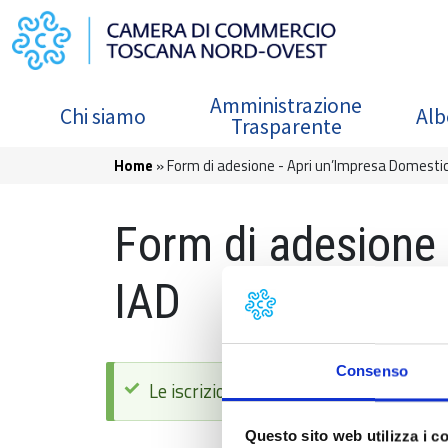
Salta al contenuto principale
Navigazione principale
Amministrazione
Chi siamo
Alb
Trasparente
Briciole di pane
Home
Form di adesione - Apri un’Impresa Domesti
Form di adesione 
IAD
Consenso
Messaggio di stato
Le iscrizioni sono chiuse, se interessa
Questo sito web utilizza i c