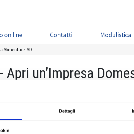
o on line
Contatti
Modulistica
ca Alimentare IAD
- Apri un’Impresa Domes
Dettagli
ti inviare una richiesta a info@fondazioneisi.org
ookie