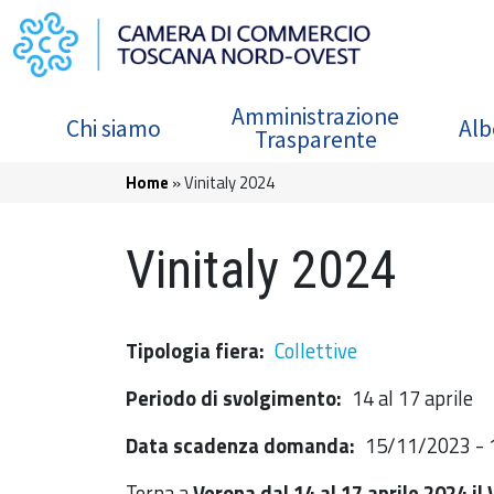
Salta al contenuto principale
Navigazione principale
Amministrazione
Chi siamo
Alb
Trasparente
Briciole di pane
Home
Vinitaly 2024
Vinitaly 2024
Tipologia fiera
Collettive
Periodo di svolgimento
14 al 17 aprile
Data scadenza domanda
15/11/2023 - 
Torna a
Verona dal 14 al 17 aprile 2024 il 