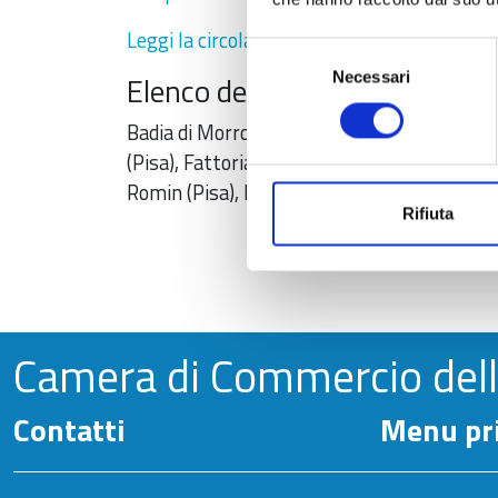
Leggi la circolare informativa Vinitaly 2024
Selezione
Necessari
del
Elenco delle aziende presenti
consenso
Badia di Morrona (Pisa), Cantina Biagiotti (L
(Pisa), Fattoria Fibbiano(Pisa), Fattoria Sor
Romin (Pisa), Podere Marcampo (Pisa), Tenut
Rifiuta
Camera di Commercio del
Contatti
Menu pri