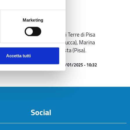
Marketing
(Massa Carrara), Consorzio Vini Terre di Pisa
gneti(Pisa), La Fortezza Vini (Lucca), Marina
uta Mariani (Lucca), Varramista (Pisa).
Accetta tutti
Aggiornato al
07/01/2025 - 10:32
Social