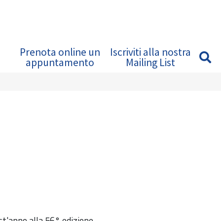
Prenota online un
Iscriviti alla nostra
appuntamento
Mailing List
st'anno alla 56° edizione.