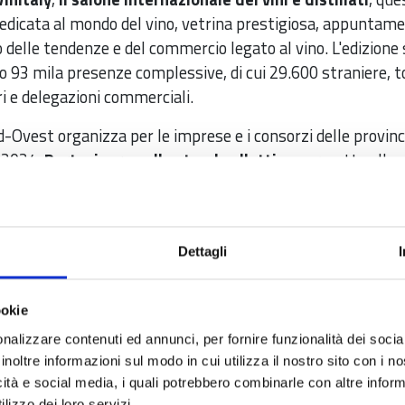
edicata al mondo del vino, vetrina prestigiosa, appuntamen
o delle tendenze e del commercio legato al vino. L'edizione
rato 93 mila presenze complessive, di cui 29.600 straniere,
ri e delegazioni commerciali.
Ovest organizza per le imprese e i consorzi delle provinc
e 2024.
Partecipare nello stand collettivo
permette alle 
imento. Le quote di partecipazione oscillano da un minimo
a di adesione
, esclusivamente alla PEC della Camera di 
Dettagli
23.
Alla domanda deve essere allegata copia del versament
ata SIPA.
ookie
prendere visione della circolare in cui sono evidenziate anc
nalizzare contenuti ed annunci, per fornire funzionalità dei socia
inoltre informazioni sul modo in cui utilizza il nostro sito con i 
icità e social media, i quali potrebbero combinarle con altre inform
italy 2024
lizzo dei loro servizi.