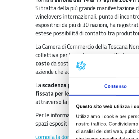
Si tratta della più grande manifestazione d
winelovers internazionali, punto di incontr
espositrici da più di 30 nazioni, ha regist
estese possibilità di contatto tra produtto
La Camera di Commercio della Toscana Nord-
collettiva per la partecipazione all'edizion
costo
da sostenere per lo spazio e l'allest
aziende che aderiscono alla collettiva.
La
scadenza per far pervenire la domand
Consenso
fissata per le ore 12 del
15 novembre 20
attraverso la piattaforma PagoPA denomin
Questo sito web utilizza i c
Per le informazioni di dettaglio si invita a 
Utilizziamo i cookie per perso
spazi espositivi.
nostro traffico. Condividiamo 
di analisi dei dati web, pubbl
Compila la domanda di partecipazione a Vin
che hanno raccolto dal suo uti