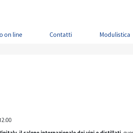
o on line
Contatti
Modulistica
12:00
Vinitaly
,
il salone internazionale dei vini e distillati
, que