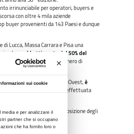
to irrinunciabile per operatori, buyers e
 scorsa con oltre 4 mila aziende
 top buyer provenienti da 143 Paesi e dunque
e di Lucca, Massa Carrara e Pisa una
aziende
un abbattimento del 50% del
 ad un massimo, in base al numero di
Commercio della Toscana Nord-Ovest,
è
Informazioni sui cookie
o della cauzione di euro 500 effettuata
he le caratteristiche e la composizione degli
l media e per analizzare il
nostri partner che si occupano
azioni che ha fornito loro o