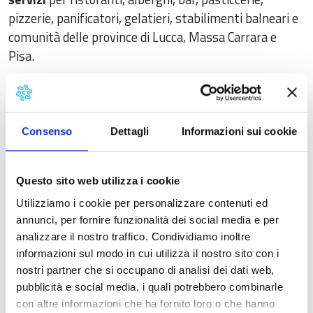
pizzerie, panificatori, gelatieri, stabilimenti balneari e
comunità delle province di Lucca, Massa Carrara e
Pisa.
Partecipare alla collettiva rappresenta per le
aziende un risparmio sulle spese
di
realizzazione dello spazio e allestimento espositivo,
Consenso
Dettagli
Informazioni sui cookie
poiché i costi saranno sostenuti dalla Camera di
Commercio Toscana Nord Ovest fino al 50% del costo
complessivo. Le quote di partecipazione oscilleranno
Questo sito web utilizza i cookie
da un minimo di 720 ad un massimo di 850 euro, in
Utilizziamo i cookie per personalizzare contenuti ed
base al numero di aziende che aderiranno alla
annunci, per fornire funzionalità dei social media e per
collettiva.
analizzare il nostro traffico. Condividiamo inoltre
informazioni sul modo in cui utilizza il nostro sito con i
Per partecipare a Tirreno CT è necessario
nostri partner che si occupano di analisi dei dati web,
trasmettere domanda di adesione
, esclusivamente
pubblicità e social media, i quali potrebbero combinarle
alla PEC della Camera di Commercio della Toscana
con altre informazioni che ha fornito loro o che hanno