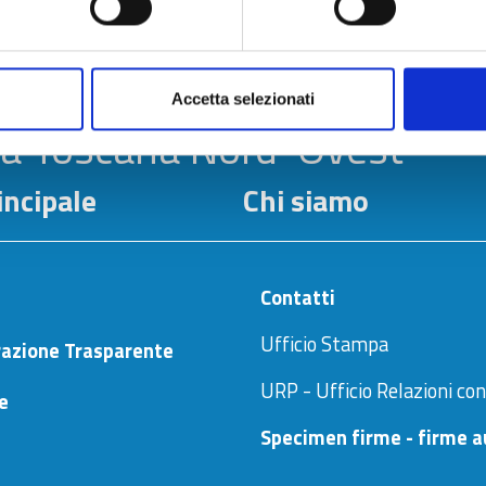
Accetta selezionati
la Toscana Nord-Ovest
ncipale
Chi siamo
Contatti
Ufficio Stampa
azione Trasparente
URP - Ufficio Relazioni con
ne
Specimen firme - firme a