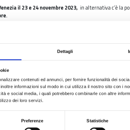
Venezia il 23 e 24 novembre 2023,
in alternativa c’è la p
bre
.
iera con uno stand ed offre a 30 imprese del settore turis
ri in presenza calendarizzati nelle giornate di mercoledì 2
e nella giornata del 30 novembre.
Dettagli
se delle province di Lucca, Pisa e Massa-Carrara è grat
a partecipazione gratuita, costituisce Aiuto di Stato eroga
ookie
r intero il costo del servizio.
nalizzare contenuti ed annunci, per fornire funzionalità dei socia
inoltre informazioni sul modo in cui utilizza il nostro sito con i 
cauzione di euro 300 a garanzia dell'effettiva presenza, che
icità e social media, i quali potrebbero combinarle con altre inform
lizzo dei loro servizi.
o il 27 ottobre 2023
, esclusivamente a mezzo PEC: cam
modalità di partecipazione si prega di prendere visione dell
Preferenze
Statistiche