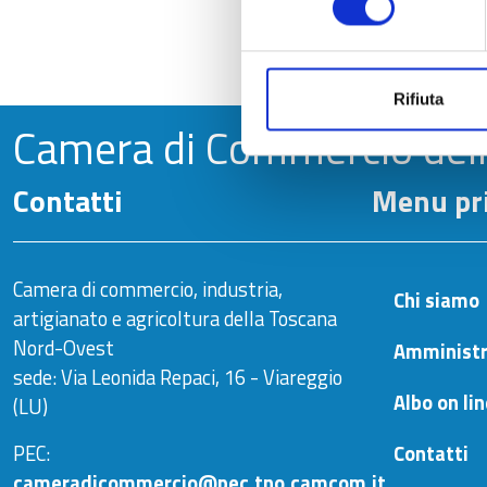
Rifiuta
Camera di Commercio del
Contatti
Menu pri
Camera di commercio, industria,
Chi siamo
artigianato e agricoltura della Toscana
Nord-Ovest
Amministr
sede: Via Leonida Repaci, 16 - Viareggio
Albo on li
(LU)
PEC:
Contatti
cameradicommercio@pec.tno.camcom.it