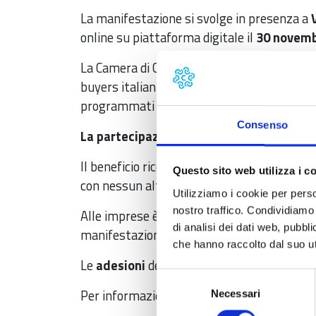
La manifestazione si svolge in presenza a
online su piattaforma digitale il
30 novem
La Camera di Commercio sarà presente alla f
buyers italiani ed internazionali, 12 incont
programmati online su piattaforma digital
Consenso
La partecipazione all'evento per le impre
Il beneficio riconosciuto all’impresa, per l
Questo sito web utilizza i c
con nessun altro aiuto pubblico, coprendo pe
Utilizziamo i cookie per perso
nostro traffico. Condividiamo 
Alle imprese è richiesto il deposito di una 
di analisi dei dati web, pubbl
manifestazione.
che hanno raccolto dal suo uti
Le
adesioni
devono essere trasmesse
entr
Selezione
Per informazioni più dettagliate su costi e 
Necessari
del
consenso