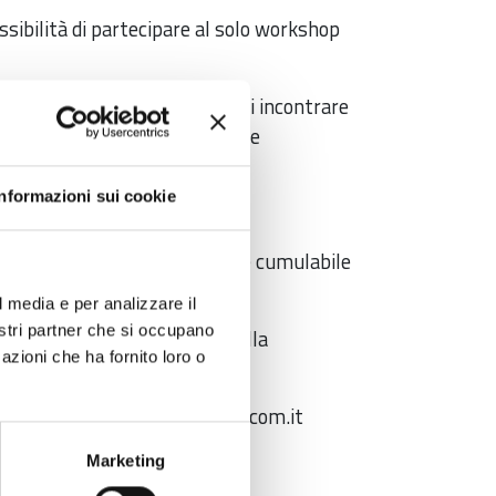
ossibilità di partecipare al solo workshop
tico ricettivo l'opportunità di incontrare
3 o giovedì 24 novembre, oppure
Informazioni sui cookie
uita.
to in regime de minimis e non è cumulabile
l media e per analizzare il
nostri partner che si occupano
 sarà restituito al termine della
azioni che ha fornito loro o
eradicommercio@pec.tno.camcom.it
a circolare allegata.
Marketing