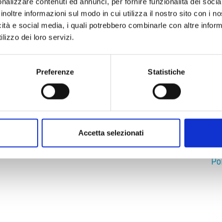
Ev
nalizzare contenuti ed annunci, per fornire funzionalità dei socia
inoltre informazioni sul modo in cui utilizza il nostro sito con i 
icità e social media, i quali potrebbero combinarle con altre inform
I
lizzo dei loro servizi.
Le
reg
Preferenze
Statistiche
Se
Po
XX
Ve
Accetta selezionati
Se
Po