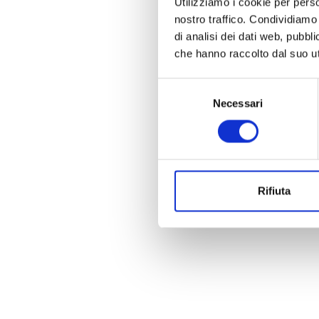
Utilizziamo i cookie per perso
nostro traffico. Condividiamo 
di analisi dei dati web, pubbl
che hanno raccolto dal suo uti
Selezione
Necessari
del
consenso
Rifiuta