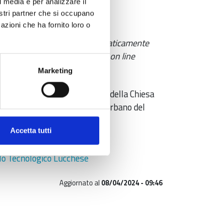
ento
Gratuito
l media e per analizzare il
nostri partner che si occupano
azioni che ha fornito loro o
scrizioni
 iscrizioni si intendono automaticamente
istrate con l'invio del modulo on line
Marketing
de
lo Tecnologico Lucchese - Via della Chiesa
XII trav. I n. 231 loc, 55100 Sorbano del
scovo LU
Accetta tutti
greteria organizzativa
lo Tecnologico Lucchese
Aggiornato al
08/04/2024 - 09:46