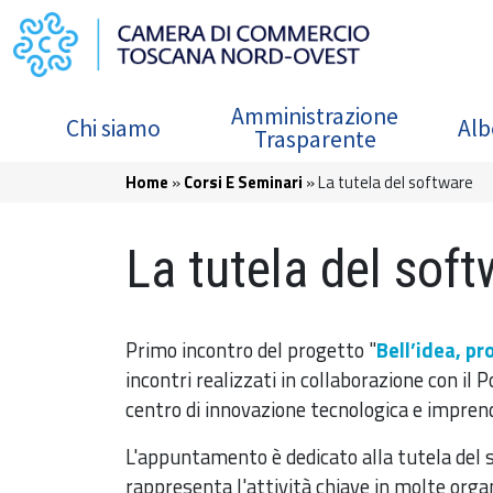
Salta al contenuto principale
Navigazione principale
Amministrazione
Chi siamo
Alb
Trasparente
Briciole di pane
Home
Corsi E Seminari
La tutela del software
La tutela del sof
Primo incontro del progetto "
Bell’idea, pr
incontri realizzati in collaborazione con il
centro di innovazione tecnologica e imprend
L'appuntamento è dedicato alla tutela del s
rappresenta l'attività chiave in molte orga