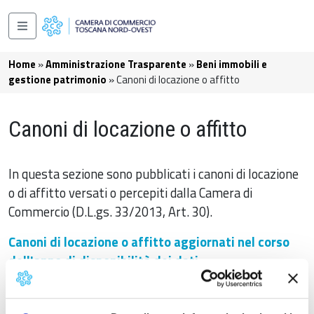
Salta al contenuto principale
Navigazione principale
Briciole di pane
Home
Amministrazione Trasparente
Beni immobili e
gestione patrimonio
Canoni di locazione o affitto
Canoni di locazione o affitto
In questa sezione sono pubblicati i canoni di locazione
o di affitto versati o percepiti dalla Camera di
Commercio (D.L.gs. 33/2013, Art. 30).
Canoni di locazione o affitto aggiornati nel corso
dell'anno di disponibilità dei dati
Per Info