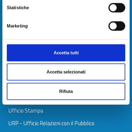
Statistiche
PEC:
cameradicommercio@pec.tno.camcom.it
Marketing
C.F. e P.I. 02627810464
Codice fatturazione elettronica: 08LLZJ
Accetta tutti
IBAN e pagamenti informatici
Chi siamo
Accetta selezionati
Rifiuta
Contatti
Ufficio Stampa
URP - Ufficio Relazioni con il Pubblico