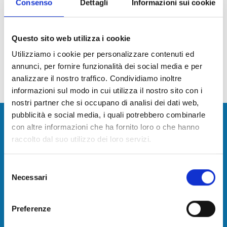
Servizio Patrimonio Carrara
Consenso
Dettagli
Informazioni sui cookie
Servizio Patrimonio Lucca
Questo sito web utilizza i cookie
Servizio Patrimonio Pisa
Utilizziamo i cookie per personalizzare contenuti ed
annunci, per fornire funzionalità dei social media e per
analizzare il nostro traffico. Condividiamo inoltre
Aggiornato al
05/08/2025 - 12:11
informazioni sul modo in cui utilizza il nostro sito con i
nostri partner che si occupano di analisi dei dati web,
Camera di Commercio della Toscana
pubblicità e social media, i quali potrebbero combinarle
con altre informazioni che ha fornito loro o che hanno
Nord-Ovest
raccolto dal suo utilizzo dei loro servizi.
Contatti
Selezione
Necessari
del
consenso
Camera di commercio, industria, artigianato e
Preferenze
agricoltura della Toscana Nord-Ovest
sede: Via Leonida Repaci, 16 - Viareggio (LU)