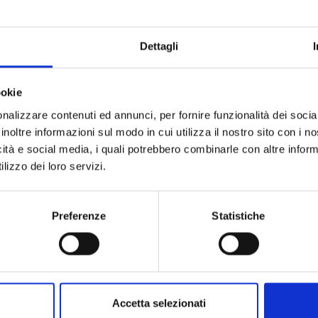
 e temi correlati, finalizzati ad affrontare sfide
rente di misure complementari. Le componenti
Dettagli
evidenziare le interconnessioni tra le diverse misure
ookie
overnance del Piano nazionale di rilancio e
nalizzare contenuti ed annunci, per fornire funzionalità dei socia
ento delle strutture amministrative e di
inoltre informazioni sul modo in cui utilizza il nostro sito con i 
dure".
icità e social media, i quali potrebbero combinarle con altre inform
ne in legge, con modificazioni, del decreto-legge 31
lizzo dei loro servizi.
del Piano nazionale di ripresa e resilienza e prime
e amministrative e di accelerazione e snellimento
Preferenze
Statistiche
 "Istruzioni tecniche per la redazione dei sistemi di
rd-Ovest ha ottenuto la somma di
14.000 euro
dal
Accetta selezionati
ll’ambito della Missione 1, Componente 1,