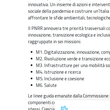
innovativa. Un insieme di azioni e interven
sociale della pandemia e costruire un’Itali
affrontare le sfide ambientali, tecnologiche 
Il PNRR annovera tre priorità trasversali co
innovazione, transizione ecologica e inclus
raggruppate in sei missioni:
M1. Digitalizzazione, innovazione, comp
M2. Rivoluzione verde e transizione ec
M3. Infrastrutture per una mobilità so
M4. Istruzione e ricerca
M5. Inclusione e coesione
M6. Salute
Le linee guida emanate dalla Commissione E
componenti come gli ambiti in cui aggregare
stessi. Ciascuna componente riflette rifor