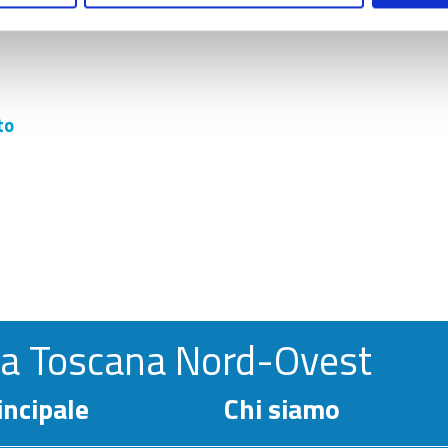
ozione identità digitale SPID CIE - enti diversi da
to
la Toscana Nord-Ovest
ncipale
Chi siamo