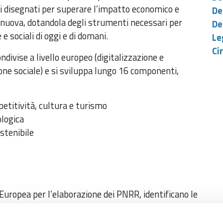
ti disegnati per superare l’impatto economico e
De
a nuova, dotandola degli strumenti necessari per
De
e sociali di oggi e di domani.
Le
Ci
ndivise a livello europeo (digitalizzazione e
ione sociale) e si sviluppa lungo 16 componenti,
etitività, cultura e turismo
ologica
stenibile
uropea per l’elaborazione dei PNRR, identificano le
 progetti di investimento e riforma dei piani
me e priorità di investimento in un determinato