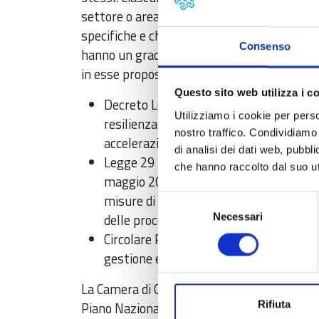
settore o area di intervento, ovvero attività
specifiche e che formino un pacchetto coe
Consenso
hanno un grado di dettaglio sufficiente ad 
in esse proposte.
Questo sito web utilizza i c
Decreto Legge 31 maggio 2021, n. 77 "G
Utilizziamo i cookie per perso
resilienza e prime misure di rafforzam
nostro traffico. Condividiamo 
accelerazione e snellimento delle proce
di analisi dei dati web, pubbl
Legge 29 luglio 2021, n. 108 "Conversio
che hanno raccolto dal suo uti
maggio 2021, n. 77, recante governance 
misure di rafforzamento delle struttur
Selezione
delle procedure".
Necessari
del
consenso
Circolare RGS del 10 febbraio 2022, n. 9
gestione e controllo".
La Camera di Commercio della Toscana No
Rifiuta
Piano Nazionale di Ripresa e Resilienza ne